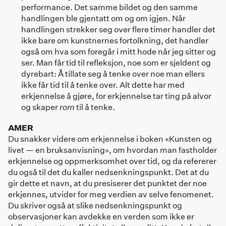
performance. Det samme bildet og den samme
handlingen ble gjentatt om og om igjen. Når
handlingen strekker seg over flere timer handler det
ikke bare om kunstnernes fortolkning, det handler
også om hva som foregår i mitt hode når jeg sitter og
ser. Man får tid til refleksjon, noe som er sjeldent og
dyrebart: Å tillate seg å tenke over noe man ellers
ikke får tid til å tenke over. Alt dette har med
erkjennelse å gjøre, for erkjennelse tar ting på alvor
og skaper
rom
til å tenke.
AMER
Du snakker videre om erkjennelse i boken «Kunsten og
livet — en bruksanvisning», om hvordan man fastholder
erkjennelse og oppmerksomhet over tid, og da refererer
du også til det du kaller nedsenkningspunkt. Det at du
gir dette et navn, at du presiserer det punktet der noe
erkjennes, utvider for meg verdien av selve fenomenet.
Du skriver også at slike nedsenkningspunkt og
observasjoner kan avdekke en verden som ikke er