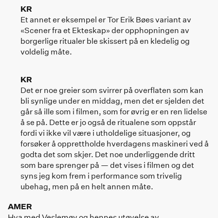
KR
Et annet er eksempel er Tor Erik Bøes variant av
«Scener fra et Ekteskap» der opphopningen av
borgerlige ritualer ble skissert på en kledelig og
voldelig måte.
KR
Det er noe greier som svirrer på overflaten som kan
bli synlige under en middag, men det er sjelden det
går så ille som i filmen, som for øvrig er en ren lidelse
å se på. Dette er jo også de ritualene som oppstår
fordi vi ikke vil være i utholdelige situasjoner, og
forsøker å opprettholde hverdagens maskineri ved å
godta det som skjer. Det noe underliggende dritt
som bare sprenger på — det vises i filmen og det
syns jeg kom frem i performance som trivelig
ubehag, men på en helt annen måte.
AMER
Hva med Veslemøy og hennes utøvelse av