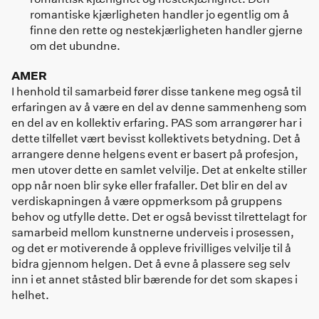
romantiske kjærligheten handler jo egentlig om å
finne den rette og nestekjærligheten handler gjerne
om det ubundne.
AMER
I henhold til samarbeid fører disse tankene meg også til
erfaringen av å være en del av denne sammenheng som
en del av en kollektiv erfaring. PAS som arrangører har i
dette tilfellet vært bevisst kollektivets betydning. Det å
arrangere denne helgens event er basert på profesjon,
men utover dette en samlet velvilje. Det at enkelte stiller
opp når noen blir syke eller frafaller. Det blir en del av
verdiskapningen å være oppmerksom på gruppens
behov og utfylle dette. Det er også bevisst tilrettelagt for
samarbeid mellom kunstnerne underveis i prosessen,
og det er motiverende å oppleve frivilliges velvilje til å
bidra gjennom helgen. Det å evne å plassere seg selv
inn i et annet ståsted blir bærende for det som skapes i
helhet.