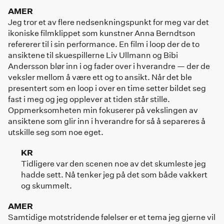
AMER
Jeg tror et av flere nedsenkningspunkt for meg var det
ikoniske filmklippet som kunstner Anna Berndtson
refererer til i sin performance. En film i loop der de to
ansiktene til skuespillerne Liv Ullmann og Bibi
Andersson blør inn i og fader over i hverandre — der de
veksler mellom å være ett og to ansikt. Når det ble
presentert som en loop i over en time setter bildet seg
fast i meg og jeg opplever at tiden står stille.
Oppmerksomheten min fokuserer på vekslingen av
ansiktene som glir inn i hverandre for så å separeres å
utskille seg som noe eget.
KR
Tidligere var den scenen noe av det skumleste jeg
hadde sett. Nå tenker jeg på det som både vakkert
og skummelt.
AMER
Samtidige motstridende følelser er et tema jeg gjerne vil