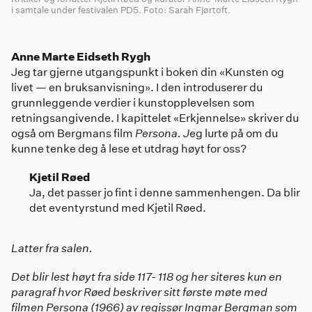
i samtale under festivalen PD5. Foto: Sarah Fjørtoft.
Anne Marte Eidseth Rygh
Jeg tar gjerne utgangspunkt i boken din «Kunsten og
livet — en bruksanvisning». I den introduserer du
grunnleggende verdier i kunstopplevelsen som
retningsangivende. I kapittelet «Erkjennelse» skriver du
også om Bergmans film
Persona. J
eg lurte på om du
kunne tenke deg å lese et utdrag høyt for oss?
Kjetil Røed
Ja, det passer jo fint i denne sammenhengen. Da blir
det eventyrstund med Kjetil Røed.
Latter fra salen.
Det blir lest høyt fra side 117- 118 og her siteres kun en
paragraf hvor Røed beskriver sitt første møte med
filmen Persona (1966) av regissør Ingmar Bergman som