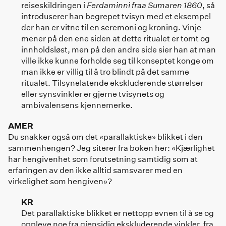
reiseskildringen i
Ferdaminni fraa Sumaren 1860
, så
introduserer han begrepet tvisyn med et eksempel
der han er vitne til en seremoni og kroning. Vinje
mener på den ene siden at dette ritualet er tomt og
innholdsløst, men på den andre side sier han at man
ville ikke kunne forholde seg til konseptet konge om
man ikke er villig til å tro blindt på det samme
ritualet. Tilsynelatende ekskluderende størrelser
eller synsvinkler er gjerne tvisynets og
ambivalensens kjennemerke.
AMER
Du snakker også om det «parallaktiske» blikket i den
sammenhengen? Jeg siterer fra boken her: «Kjærlighet
har hengivenhet som forutsetning samtidig som at
erfaringen av den ikke alltid samsvarer med en
virkelighet som hengiven»?
KR
Det parallaktiske blikket er nettopp evnen til å se og
oppleve noe fra gjensidig ekskluderende vinkler, fra