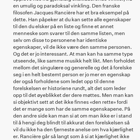
en umulig og paradoksal vinkling. Den franske
filosofen Jacques Rancière har et bra eksempel på
dette. Han påpeker at du kan sette alle egenskaper
til den du elsker på en liste og finne et annet
menneske som svarer til den samme listen, men
selv om disse to personene har identiske
egenskaper, vil de ikke være den samme personen.
Og det er jo interessant. At man kan ha samme type
utseende, like samme musikk helt likt. Men forholdet
mellom det singulære og generelle og det å forelske
seg i en helt bestemt person er jo mer en egenskap
der også forholdene som ledet opp til denne
forelskelsen er historiene rundt, alt det som leder
opp til det øyeblikket der dere møttes. Men man kan
si objektivt sett at det ikke finnes «den rette» fordi
det er mange som har de samme egenskapene. På
den andre side kan man si at om man ikke er i stand
til å hengi deg blindt til akkurat den forelskelsen så
vil du ikke ha den fjerneste anelse om hva kjærlighet
er. Rancière går så langt som å si at kjærlighet ikke