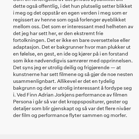
dette også offentlig, i det hun plutselig setter blikket
i meg og det oppstår en egen verden i meg som er
regissert av henne som også forlenger øyeblikket
mellom oss. Det som er interessant med helheten av
det jeg har sett her, er den ekstremt frie
fortolkningen. Det er ikke en bare oversettelse eller
adaptasjon. Det er bakgrunner hvor man plukker ut
en følelse, en gest, en ide og kjører på i en forstand
som ikke nødvendigvis samrører med opprinnelsen.
Det syns jeg er utrolig deilig og frigjørende — at
kunstnerne har sett filmene og så gjør de noe nesten
usammenlignbart. Allikevel er det en tydelig
bakgrunn og det er utrolig interessant å fordype seg
i. Ved Finn Adrian Jorkjens performance av filmen
Persona i går så var det kroppspositurer, gester og
detaljer som blir gjenskapt og så var det flere nivåer
der film og performance flyter sammen og morfer.