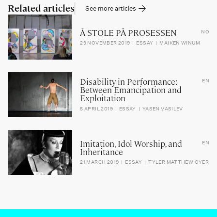
Related articles
See more articles
Å STOLE PÅ PROSESSEN
NO
29 NOVEMBER 2019
ESSAY
MAIKEN WINUM
Disability in Performance:
EN
Between Emancipation and
Exploitation
5 APRIL 2019
ESSAY
YASEN VASILEV
Imitation, Idol Worship, and
EN
Inheritance
21 MARCH 2019
ESSAY
TYLER MATTHEW OYER