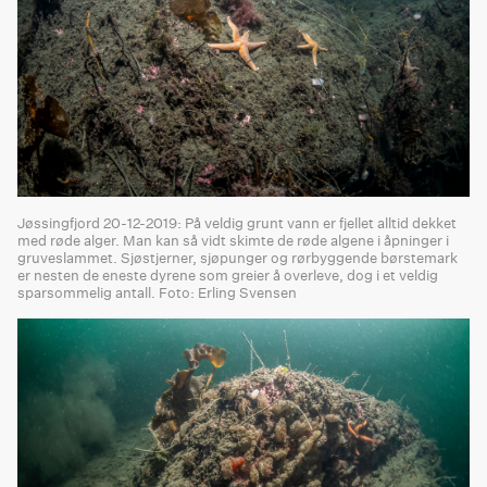
Jøssingfjord 20-12-2019: På veldig grunt vann er fjellet alltid dekket
med røde alger. Man kan så vidt skimte de røde algene i åpninger i
gruveslammet. Sjøstjerner, sjøpunger og rørbyggende børstemark
er nesten de eneste dyrene som greier å overleve, dog i et veldig
sparsommelig antall. Foto: Erling Svensen