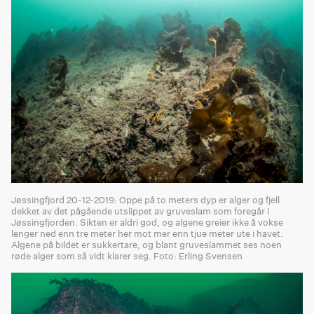
Jøssingfjord 20-12-2019: Oppe på to meters dyp er alger og fjell
dekket av det pågående utslippet av gruveslam som foregår i
Jøssingfjorden. Sikten er aldri god, og algene greier ikke å vokse
lenger ned enn tre meter her mot mer enn tjue meter ute i havet.
Algene på bildet er sukkertare, og blant gruveslammet ses noen
røde alger som så vidt klarer seg. Foto: Erling Svensen