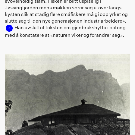
svovelholdig slam. Fisken er blitt uspiselig i
Jøssingfjorden mens møkken sprer seg utover langs
kysten slik at stadig flere småfiskere må gi opp yrket og
slutte seg til den nye generasjonen industriarbeidere».
Han avsluttet teksten om gjenbrukshytta i betong
5
med å konstatere at «naturen viker og forandrer seg».