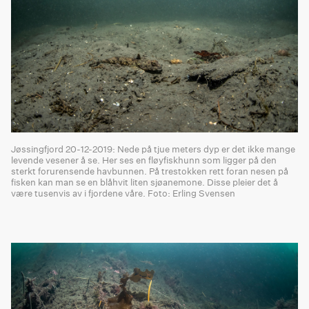
Jøssingfjord 20-12-2019: Nede på tjue meters dyp er det ikke mange
levende vesener å se. Her ses en fløyfiskhunn som ligger på den
sterkt forurensende havbunnen. På trestokken rett foran nesen på
fisken kan man se en blåhvit liten sjøanemone. Disse pleier det å
være tusenvis av i fjordene våre. Foto: Erling Svensen