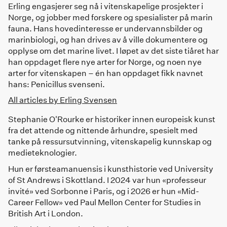
Erling engasjerer seg nå i vitenskapelige prosjekter i
Norge, og jobber med forskere og spesialister på marin
fauna. Hans hovedinteresse er undervannsbilder og
marinbiologi, og han drives av å ville dokumentere og
opplyse om det marine livet. I løpet av det siste tiåret har
han oppdaget flere nye arter for Norge, og noen nye
arter for vitenskapen – én han oppdaget fikk navnet
hans: Penicillus svenseni.
All articles by
Erling Svensen
Stephanie O'Rourke er historiker innen europeisk kunst
fra det attende og nittende århundre, spesielt med
tanke på ressursutvinning, vitenskapelig kunnskap og
medieteknologier.
Hun er førsteamanuensis i kunsthistorie ved University
of St Andrews i Skottland. I 2024 var hun «professeur
invité» ved Sorbonne i Paris, og i 2026 er hun «Mid-
Career Fellow» ved Paul Mellon Center for Studies in
British Art i London.