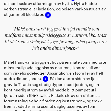
da han beskrev utformingen av hytta. Hytta hadde
verken strøm eller isolasjon, og peisen var konstruert av
et gammelt kloakkrør.
3
Målet hans var å bygge et hus på en måte som
medførte minst mulig ødeleggelse av naturen, i kontrast
til «det som virkelig ødelegger Jøssingfjorden [som] er av
helt andre dimensjoner.»
Målet hans var å bygge et hus på en måte som medførte
minst mulig ødeleggelse av naturen, i kontrast til «det
som virkelig ødelegger Jøssingfjorden [som] er av helt
andre dimensjoner.»
På den andre siden av fjellet
4
gravde Titania seg stadig dypere ned i jorden, og en
kontinuerlig strøm av avfall hadde blitt pumpet ut i
fjorden siden 1950-tallet. Esdaile skrev om «Titanias
forurensning av hele fjorden og kyststripen», og trakk
frem at «dette firma øser ut daglig tusenvis av tonn