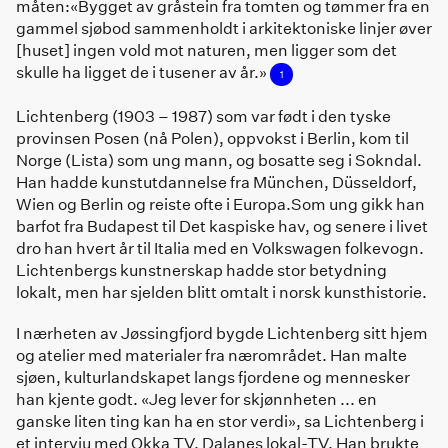
måten:«Bygget av gråstein fra tomten og tømmer fra en
gammel sjøbod sammenholdt i arkitektoniske linjer øver
[huset] ingen vold mot naturen, men ligger som det
skulle ha ligget de i tusener av år.»
1
Lichtenberg (1903 – 1987) som var født i den tyske
provinsen Posen (nå Polen), oppvokst i Berlin, kom til
Norge (Lista) som ung mann, og bosatte seg i Sokndal.
Han hadde kunstutdannelse fra München, Düsseldorf,
Wien og Berlin og reiste ofte i Europa.Som ung gikk han
barfot fra Budapest til Det kaspiske hav, og senere i livet
dro han hvert år til Italia med en Volkswagen folkevogn.
Lichtenbergs kunstnerskap hadde stor betydning
lokalt, men har sjelden blitt omtalt i norsk kunsthistorie.
I nærheten av Jøssingfjord bygde Lichtenberg sitt hjem
og atelier med materialer fra nærområdet. Han malte
sjøen, kulturlandskapet langs fjordene og mennesker
han kjente godt. «Jeg lever for skjønnheten ... en
ganske liten ting kan ha en stor verdi», sa Lichtenberg i
et intervju med Okka TV, Dalanes lokal-TV. Han brukte