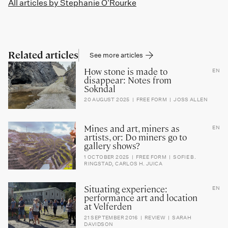
All articles by
Stephanie O'Rourke
Related articles
See more articles
How stone is made to
EN
disappear: Notes from
Sokndal
20 AUGUST 2025
FREE FORM
JOSS ALLEN
Mines and art, miners as
EN
artists, or: Do miners go to
gallery shows?
1 OCTOBER 2025
FREE FORM
SOFIE B.
RINGSTAD
CARLOS H. JUICA
Situating experience:
EN
performance art and location
at Velferden
21 SEPTEMBER 2016
REVIEW
SARAH
DAVIDSON