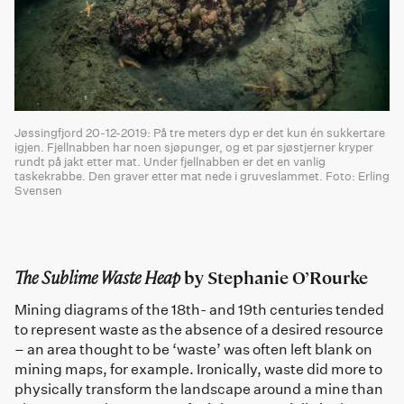
Jøssingfjord 20-12-2019: På tre meters dyp er det kun én sukkertare
igjen. Fjellnabben har noen sjøpunger, og et par sjøstjerner kryper
rundt på jakt etter mat. Under fjellnabben er det en vanlig
taskekrabbe. Den graver etter mat nede i gruveslammet. Foto: Erling
Svensen
The Sublime Waste Heap
by Stephanie O’Rourke
Mining diagrams of the 18th- and 19th centuries tended
to represent waste as the absence of a desired resource
– an area thought to be ‘waste’ was often left blank on
mining maps, for example. Ironically, waste did more to
physically transform the landscape around a mine than