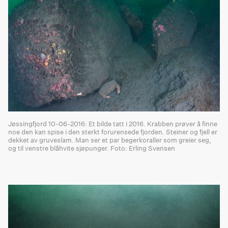
Jøssingfjord 10-06-2016: Et bilde tatt i 2016. Krabben prøver å finne
noe den kan spise i den sterkt forurensede fjorden. Steiner og fjell er
dekket av gruveslam. Man ser et par begerkoraller som greier seg,
og til venstre blåhvite sjøpunger. Foto: Erling Svensen