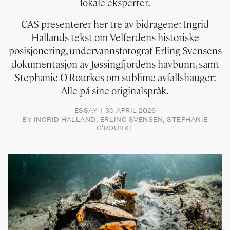
lokale eksperter.
CAS presenterer her tre av bidragene: Ingrid
Hallands tekst om Velferdens historiske
posisjonering, undervannsfotograf Erling Svensens
dokumentasjon av Jøssingfjordens havbunn, samt
Stephanie O'Rourkes om sublime avfallshauger:
Alle på sine originalspråk.
ESSAY
30 APRIL 2026
BY
INGRID HALLAND
ERLING SVENSEN
STEPHANIE
O'ROURKE