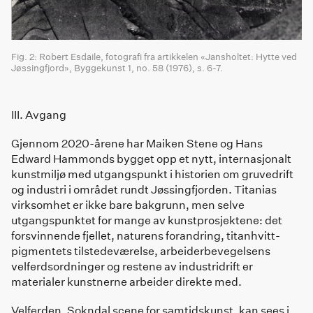
Fig. 2: Robert Esdaile, fotografi fra artikkelen «Jansholtet: Hytte ved
Jøssingfjord», Byggekunst 1, no. 58 (1976), s. 6-7.
III. Avgang
Gjennom 2020-årene har Maiken Stene og Hans
Edward Hammonds bygget opp et nytt, internasjonalt
kunstmiljø med utgangspunkt i historien om gruvedrift
og industri i området rundt Jøssingfjorden. Titanias
virksomhet er ikke bare bakgrunn, men selve
utgangspunktet for mange av kunstprosjektene: det
forsvinnende fjellet, naturens forandring, titanhvitt-
pigmentets tilstedeværelse, arbeiderbevegelsens
velferdsordninger og restene av industridrift er
materialer kunstnerne arbeider direkte med.
Velferden, Sokndal scene for samtidskunst, kan sees i