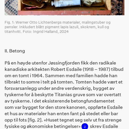
Fig. 1: Werner Otto Lichtenbergs materialer, malingstuber og
pensler. Inkludert blått pigment lapis lazuli, skokrem, kull og
titanhvitt. Foto: Ingrid Halland, 2024
II. Betong
På en høyde utenfor Jøssingfjorden fikk den radikale
kanadiske arkitekten Robert Esdaile (1918 – 1987) tilbud
om en tomt i 1964. Sammen med familien hadde han
tilbrakt to somre i telt på tomten. Tomten hadde vært et
forsvarsanlegg under andre verdenskrig, bygget av
tyskerne for å beskytte Titanias gruve som var overtatt
av tyskerne. I det eksisterende betongfundamentet
som var bygget for den store kanonen, oppførte Esdaile
et hus av materialer han enten fant på stedet eller bar
opp til fots [fig. 2]. «Huset tegnet seg selv ut fra strenge
fysiske og økonomiske betingelser»
skrev Esdaile
2