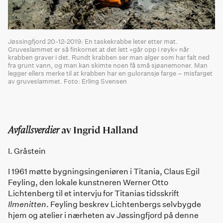
Jøssingfjord 20-12-2019: En taskekrabbe leter etter mat.
Gruveslammet er så finkornet at det lett «går opp i røyk» når
krabben graver i det. Rundt krabben ser man alger som har falt ned
fra grunt vann, og man kan skimte noen få små sjøanemoner. Man
legger ellers merke til at krabben har en guloransje farge – misfarget
av gruveslammet. Foto: Erling Svensen
Avfallsverdier
av Ingrid Halland
I. Gråstein
I 1961 møtte bygningsingeniøren i Titania, Claus Egil
Feyling, den lokale kunstneren Werner Otto
Lichtenberg til et intervju for Titanias tidsskrift
Ilmenitten
. Feyling beskrev Lichtenbergs selvbygde
hjem og atelier i nærheten av Jøssingfjord på denne