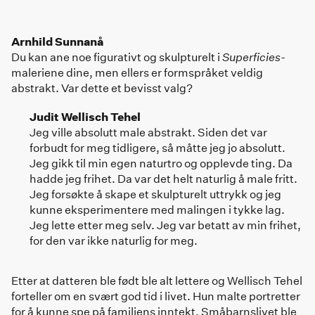
Arnhild Sunnanå
Du kan ane noe figurativt og skulpturelt i
Superficies
-
maleriene dine, men ellers er formspråket veldig
abstrakt. Var dette et bevisst valg?
Judit Wellisch Tehel
Jeg ville absolutt male abstrakt. Siden det var
forbudt for meg tidligere, så måtte jeg jo absolutt.
Jeg gikk til min egen naturtro og opplevde ting. Da
hadde jeg frihet. Da var det helt naturlig å male fritt.
Jeg forsøkte å skape et skulpturelt uttrykk og jeg
kunne eksperimentere med malingen i tykke lag.
Jeg lette etter meg selv. Jeg var betatt av min frihet,
for den var ikke naturlig for meg.
Etter at datteren ble født ble alt lettere og Wellisch Tehel
forteller om en svært god tid i livet. Hun malte portretter
for å kunne spe på familiens inntekt. Småbarnslivet ble