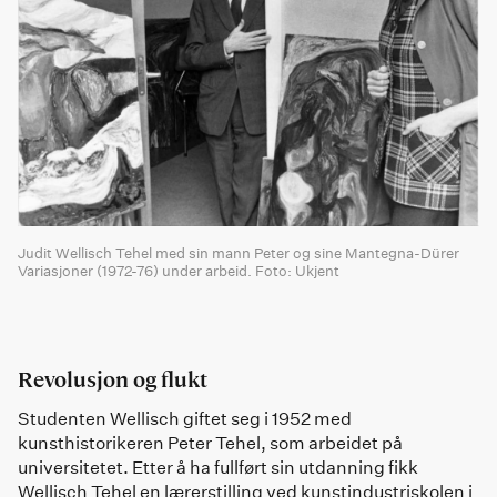
Judit Wellisch Tehel med sin mann Peter og sine Mantegna-Dürer
Variasjoner (1972-76) under arbeid. Foto: Ukjent
Revolusjon og flukt
Studenten Wellisch giftet seg i 1952 med
kunsthistorikeren Peter Tehel, som arbeidet på
universitetet. Etter å ha fullført sin utdanning fikk
Wellisch Tehel en lærerstilling ved kunstindustriskolen i