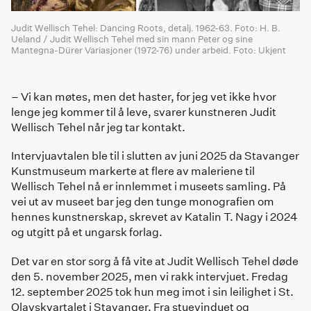
Judit Wellisch Tehel: Dancing Roots, detalj. 1962-63. Foto: H. B.
Ueland / Judit Wellisch Tehel med sin mann Peter og sine
Mantegna-Dürer Variasjoner (1972-76) under arbeid. Foto: Ukjent
– Vi kan møtes, men det haster, for jeg vet ikke hvor
lenge jeg kommer til å leve, svarer kunstneren Judit
Wellisch Tehel når jeg tar kontakt.
Intervjuavtalen ble til i slutten av juni 2025 da Stavanger
Kunstmuseum markerte at flere av maleriene til
Wellisch Tehel nå er innlemmet i museets samling. På
vei ut av museet bar jeg den tunge monografien om
hennes kunstnerskap, skrevet av Katalin T. Nagy i 2024
og utgitt på et ungarsk forlag.
Det var en stor sorg å få vite at Judit Wellisch Tehel døde
den 5. november 2025, men vi rakk intervjuet. Fredag
12. september 2025 tok hun meg imot i sin leilighet i St.
Olavskvartalet i Stavanger. Fra stuevinduet og