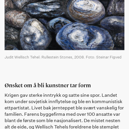
Judit Wellisch Tehel: Rullestein Stones, 2008. Foto: Steinar Figved
Ønsket om å bli kunstner tar form
Krigen gav sterke inntrykk og satte sine spor. Landet
kom under sovjetisk innflytelse og ble en kommunistisk
ettpartistat. Livet bak jernteppet ble svært vanskelig for
familien. Farens byggefirma med over 100 ansatte var
blant de første som ble nasjonalisert. De mistet nesten
alt de eide, og Wellisch Tehels foreldrene ble stemplet