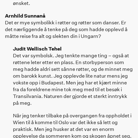
ønsket.
Arnhild Sunnanå
Det er mye symbolikk i røtter og røtter som danser. Er
det nærliggende å tenke på deg som hadde opplevd å
måtte reise fra alt og slekten din i Ungarn?
Judit Wellisch Tehel
Det var symbolsk. Jeg tenkte mange ting – også at
røttene leter etter en plass. En storbyperson som
meg hadde aldri sett sånne røtter, og de minnet meg
om barokk kunst. Jeg opplevde lite natur mens jeg
vokste opp i Budapest. Men jeg har et kjært minne
fra da foreldrene mine tok meg med til et besøk i
Transilvania. Naturen der gjorde et sterkt inntrykk
på meg.
Når jeg tenker tilbake på overgangen fra oppholdet i
Wien til å komme til Oslo var det ikke så lett og
praktisk. Men jeg husker at det var en enorm
opplevelse da sommeren kom og skogen åpnet seg.