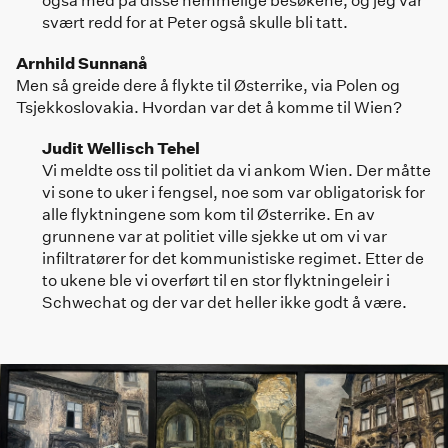
svært redd for at Peter også skulle bli tatt.
Arnhild Sunnanå
Men så greide dere å flykte til Østerrike, via Polen og
Tsjekkoslovakia. Hvordan var det å komme til Wien?
Judit Wellisch Tehel
Vi meldte oss til politiet da vi ankom Wien. Der måtte
vi sone to uker i fengsel, noe som var obligatorisk for
alle flyktningene som kom til Østerrike. En av
grunnene var at politiet ville sjekke ut om vi var
infiltratører for det kommunistiske regimet. Etter de
to ukene ble vi overført til en stor flyktningeleir i
Schwechat og der var det heller ikke godt å være.