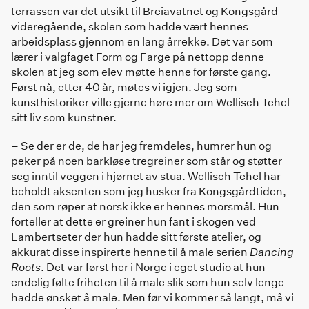
terrassen var det utsikt til Breiavatnet og Kongsgård
videregående, skolen som hadde vært hennes
arbeidsplass gjennom en lang årrekke. Det var som
lærer i valgfaget Form og Farge på nettopp denne
skolen at jeg som elev møtte henne for første gang.
Først nå, etter 40 år, møtes vi igjen. Jeg som
kunsthistoriker ville gjerne høre mer om Wellisch Tehel
sitt liv som kunstner.
– Se der er de, de har jeg fremdeles, humrer hun og
peker på noen barkløse tregreiner som står og støtter
seg inntil veggen i hjørnet av stua. Wellisch Tehel har
beholdt aksenten som jeg husker fra Kongsgårdtiden,
den som røper at norsk ikke er hennes morsmål. Hun
forteller at dette er greiner hun fant i skogen ved
Lambertseter der hun hadde sitt første atelier, og
akkurat disse inspirerte henne til å male serien
Dancing
Roots
. Det var først her i Norge i eget studio at hun
endelig følte friheten til å male slik som hun selv lenge
hadde ønsket å male. Men før vi kommer så langt, må vi