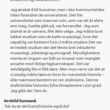
Jeg ønsket å bli kunstner, men i den kommunistiske
tiden forandret de universitetet. Det frie
universitetet som mannen min, som var ett år eldre
enn meg, hadde gått på, var forvandlet. Jeg som
startet et år seinere, fikk ikke velge. Jeg måtte ta et
lukket studium som de kalte museologi, hvor det
nøyaktig var bestemt hva vi måtte studere.Det var
et tredelt studium der det første året inkluderte
museologi, arkeologi og etnografi. Myndighetene
mente at Ungarn var fullt av museer som manglet
ansatte med riktige fagkunnskaper. Det var
selvfølgelig lite vi fikk lære. Men mye verre var det at
vi stadig måtte lære en form for marxistisk historie –
eller nærmere bestemt en ren stalinisme. Denne
stalinistiske historien fylte timeplanene i stor grad.
Jeg gikk der i fem år.
Arnhild Sunnanå
Tok du en del kunsthistorie også da?