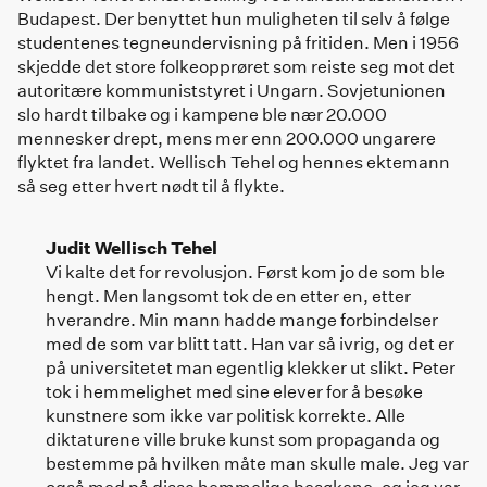
Budapest. Der benyttet hun muligheten til selv å følge
studentenes tegneundervisning på fritiden. Men i 1956
skjedde det store folkeopprøret som reiste seg mot det
autoritære kommuniststyret i Ungarn. Sovjetunionen
slo hardt tilbake og i kampene ble nær 20.000
mennesker drept, mens mer enn 200.000 ungarere
flyktet fra landet. Wellisch Tehel og hennes ektemann
så seg etter hvert nødt til å flykte.
Judit Wellisch Tehel
Vi kalte det for revolusjon. Først kom jo de som ble
hengt. Men langsomt tok de en etter en, etter
hverandre. Min mann hadde mange forbindelser
med de som var blitt tatt. Han var så ivrig, og det er
på universitetet man egentlig klekker ut slikt. Peter
tok i hemmelighet med sine elever for å besøke
kunstnere som ikke var politisk korrekte. Alle
diktaturene ville bruke kunst som propaganda og
bestemme på hvilken måte man skulle male. Jeg var
også med på disse hemmelige besøkene, og jeg var