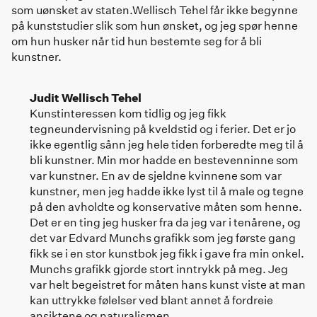
som uønsket av staten.Wellisch Tehel får ikke begynne
på kunststudier slik som hun ønsket, og jeg spør henne
om hun husker når tid hun bestemte seg for å bli
kunstner.
Judit Wellisch Tehel
Kunstinteressen kom tidlig og jeg fikk
tegneundervisning på kveldstid og i ferier. Det er jo
ikke egentlig sånn jeg hele tiden forberedte meg til å
bli kunstner. Min mor hadde en bestevenninne som
var kunstner. En av de sjeldne kvinnene som var
kunstner, men jeg hadde ikke lyst til å male og tegne
på den avholdte og konservative måten som henne.
Det er en ting jeg husker fra da jeg var i tenårene, og
det var Edvard Munchs grafikk som jeg første gang
fikk se i en stor kunstbok jeg fikk i gave fra min onkel.
Munchs grafikk gjorde stort inntrykk på meg. Jeg
var helt begeistret for måten hans kunst viste at man
kan uttrykke følelser ved blant annet å fordreie
ansiktene og naturalismen.