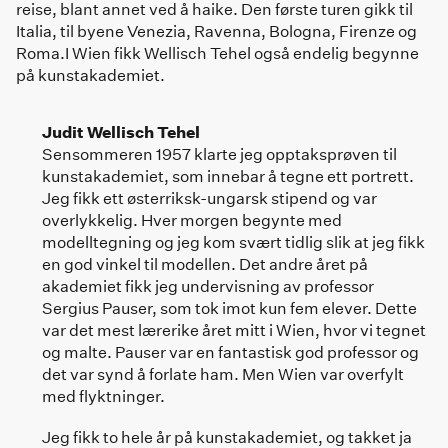
reise, blant annet ved å haike. Den første turen gikk til
Italia, til byene Venezia, Ravenna, Bologna, Firenze og
Roma.I Wien fikk Wellisch Tehel også endelig begynne
på kunstakademiet.
Judit Wellisch Tehel
Sensommeren 1957 klarte jeg opptaksprøven til
kunstakademiet, som innebar å tegne ett portrett.
Jeg fikk ett østerriksk-ungarsk stipend og var
overlykkelig. Hver morgen begynte med
modelltegning og jeg kom svært tidlig slik at jeg fikk
en god vinkel til modellen. Det andre året på
akademiet fikk jeg undervisning av professor
Sergius Pauser, som tok imot kun fem elever. Dette
var det mest lærerike året mitt i Wien, hvor vi tegnet
og malte. Pauser var en fantastisk god professor og
det var synd å forlate ham. Men Wien var overfylt
med flyktninger.
Jeg fikk to hele år på kunstakademiet, og takket ja