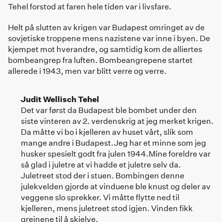
Tehel forstod at faren hele tiden var i livsfare.
Helt på slutten av krigen var Budapest omringet av de
sovjetiske troppene mens nazistene var inne i byen. De
kjempet mot hverandre, og samtidig kom de alliertes
bombeangrep fra luften. Bombeangrepene startet
allerede i 1943, men var blitt verre og verre.
Judit Wellisch Tehel
Det var først da Budapest ble bombet under den
siste vinteren av 2. verdenskrig at jeg merket krigen.
Da måtte vi bo i kjelleren av huset vårt, slik som
mange andre i Budapest.Jeg har et minne som jeg
husker spesielt godt fra julen 1944.Mine foreldre var
så glad i juletre at vi hadde et juletre selv da.
Juletreet stod der i stuen. Bombingen denne
julekvelden gjorde at vinduene ble knust og deler av
veggene slo sprekker. Vi måtte flytte ned til
kjelleren, mens juletreet stod igjen. Vinden fikk
greinene til å skjelve.