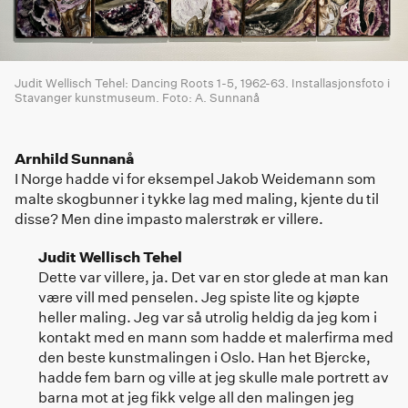
Judit Wellisch Tehel: Dancing Roots 1-5, 1962-63. Installasjonsfoto i
Stavanger kunstmuseum. Foto: A. Sunnanå
Arnhild Sunnanå
I Norge hadde vi for eksempel Jakob Weidemann som
malte skogbunner i tykke lag med maling, kjente du til
disse? Men dine impasto malerstrøk er villere.
Judit Wellisch Tehel
Dette var villere, ja. Det var en stor glede at man kan
være vill med penselen. Jeg spiste lite og kjøpte
heller maling. Jeg var så utrolig heldig da jeg kom i
kontakt med en mann som hadde et malerfirma med
den beste kunstmalingen i Oslo. Han het Bjercke,
hadde fem barn og ville at jeg skulle male portrett av
barna mot at jeg fikk velge all den malingen jeg