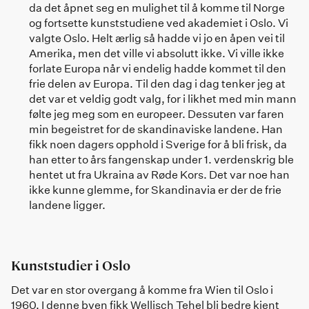
da det åpnet seg en mulighet til å komme til Norge
og fortsette kunststudiene ved akademiet i Oslo. Vi
valgte Oslo. Helt ærlig så hadde vi jo en åpen vei til
Amerika, men det ville vi absolutt ikke. Vi ville ikke
forlate Europa når vi endelig hadde kommet til den
frie delen av Europa. Til den dag i dag tenker jeg at
det var et veldig godt valg, for i likhet med min mann
følte jeg meg som en europeer. Dessuten var faren
min begeistret for de skandinaviske landene. Han
fikk noen dagers opphold i Sverige for å bli frisk, da
han etter to års fangenskap under 1. verdenskrig ble
hentet ut fra Ukraina av Røde Kors. Det var noe han
ikke kunne glemme, for Skandinavia er der de frie
landene ligger.
Kunststudier i Oslo
Det var en stor overgang å komme fra Wien til Oslo i
1960. I denne byen fikk Wellisch Tehel bli bedre kjent