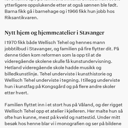
ytterligere oppslukende etter at også sønnen ble født.
Barna fikk gå i barnehage og i 1966 fikk hun jobb hos
Riksantikvaren.
Nytt hjem og hjemmeatelier i Stavanger
I 1970 fikk både Wellisch Tehel og hennes mann
jobbtilbud i Stavanger, og familien på fire flytter dit. På
denne tiden kom reformen som la opp til at de
videregående skolene skulle få kunstundervisning.
Hetland videregående skole hadde musikk og
billedkunstlinje. Tehel underviste i kunsthistorie og
Wellisch Tehel underviste i tegning. I tillegg underviste
hun i kunstfag på Kongsgård og på flere andre skoler
etter hvert.
Familien flyttet inn i et stort hus på Våland, og der rigget
Wellisch Tehel opp et atelier i kjelleren. Her malte hun så
ofte hun kunne, mest på kveld og nattestid. Under mitt
besøk hos henne blar vi i monografien og ser på bildene