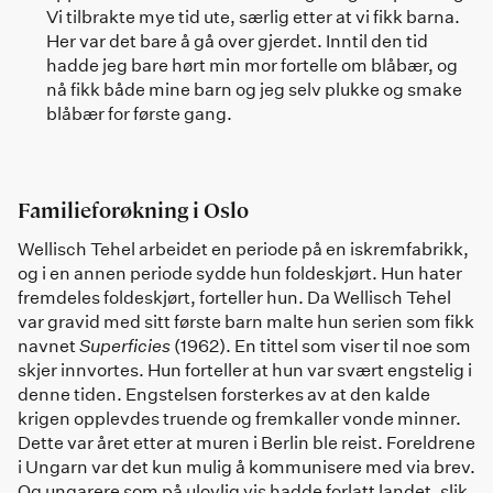
Vi tilbrakte mye tid ute, særlig etter at vi fikk barna.
Her var det bare å gå over gjerdet. Inntil den tid
hadde jeg bare hørt min mor fortelle om blåbær, og
nå fikk både mine barn og jeg selv plukke og smake
blåbær for første gang.
Familieforøkning i Oslo
Wellisch Tehel arbeidet en periode på en iskremfabrikk,
og i en annen periode sydde hun foldeskjørt. Hun hater
fremdeles foldeskjørt, forteller hun. Da Wellisch Tehel
var gravid med sitt første barn malte hun serien som fikk
navnet
Superficies
(1962). En tittel som viser til noe som
skjer innvortes. Hun forteller at hun var svært engstelig i
denne tiden. Engstelsen forsterkes av at den kalde
krigen opplevdes truende og fremkaller vonde minner.
Dette var året etter at muren i Berlin ble reist. Foreldrene
i Ungarn var det kun mulig å kommunisere med via brev.
Og ungarere som på ulovlig vis hadde forlatt landet, slik