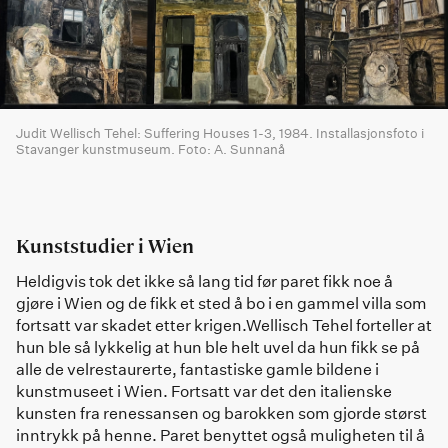
Judit Wellisch Tehel: Suffering Houses 1-3, 1984. Installasjonsfoto i
Stavanger kunstmuseum. Foto: A. Sunnanå
Kunststudier i Wien
Heldigvis tok det ikke så lang tid før paret fikk noe å
gjøre i Wien og de fikk et sted å bo i en gammel villa som
fortsatt var skadet etter krigen.Wellisch Tehel forteller at
hun ble så lykkelig at hun ble helt uvel da hun fikk se på
alle de velrestaurerte, fantastiske gamle bildene i
kunstmuseet i Wien. Fortsatt var det den italienske
kunsten fra renessansen og barokken som gjorde størst
inntrykk på henne. Paret benyttet også muligheten til å